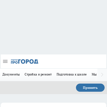
Документы
Стройка и ремонт
Подготовка к школе
Мы в MA
Принять