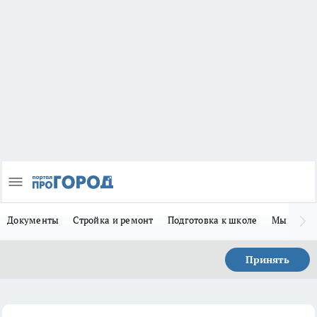
Документы
Стройка и ремонт
Подготовка к школе
Мы в MA
Принять