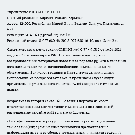
Учредитель: ИП КАРЕЛИН Н.Ю.
Главный редактор: Карелин Никита Юрьевич
Адрес: 424000, Республика Марий Эл, г. Йошкар-Ола, ул. Палантая, д.
63В
Редакция: 31-40-60, pgorod12@mail.ru
Рекламный отдел: 8-927-680-46-20? 8-927-680-46-10, mari@pg12.ru
Свидетельство о регистрации СМИ ЭЛ № ФС 77 - 91312 от 16.04.2026
выдано Роскомнадзором РФ. При частичном или полном
воспроизведении материалов новостного портала pg12.ru в печатных
изданиях, а также теле- радиосообщениях ссылка на издание
обязательна. При использовании в Интернет-изданиях прямая
гиперссылка на ресурс обязательна, в противном случае будут
применены нормы законодательства РФ об авторских и смежных
правах.
Возрастная категория сайта 16+. Редакция портала не несет
ответственности за комментарии и материалы пользователей,
размещенные на сайте pg12.ru и его субдоменах.
«На информационном ресурсе применяются рекомендательные
технологии (информационные технологии предоставления
информации на основе сбора, систематизации и анализа сведений,