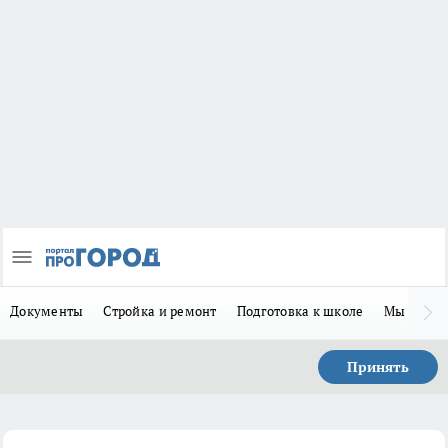
Документы
Стройка и ремонт
Подготовка к школе
Мы в MA
Принять