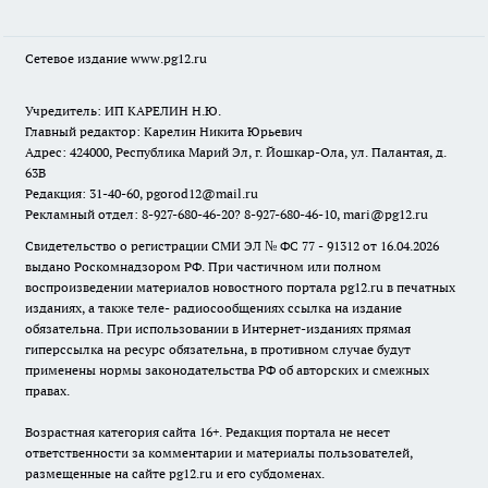
Сетевое издание www.pg12.ru
Учредитель: ИП КАРЕЛИН Н.Ю.
Главный редактор: Карелин Никита Юрьевич
Адрес: 424000, Республика Марий Эл, г. Йошкар-Ола, ул. Палантая, д.
63В
Редакция: 31-40-60, pgorod12@mail.ru
Рекламный отдел: 8-927-680-46-20? 8-927-680-46-10, mari@pg12.ru
Свидетельство о регистрации СМИ ЭЛ № ФС 77 - 91312 от 16.04.2026
выдано Роскомнадзором РФ. При частичном или полном
воспроизведении материалов новостного портала pg12.ru в печатных
изданиях, а также теле- радиосообщениях ссылка на издание
обязательна. При использовании в Интернет-изданиях прямая
гиперссылка на ресурс обязательна, в противном случае будут
применены нормы законодательства РФ об авторских и смежных
правах.
Возрастная категория сайта 16+. Редакция портала не несет
ответственности за комментарии и материалы пользователей,
размещенные на сайте pg12.ru и его субдоменах.