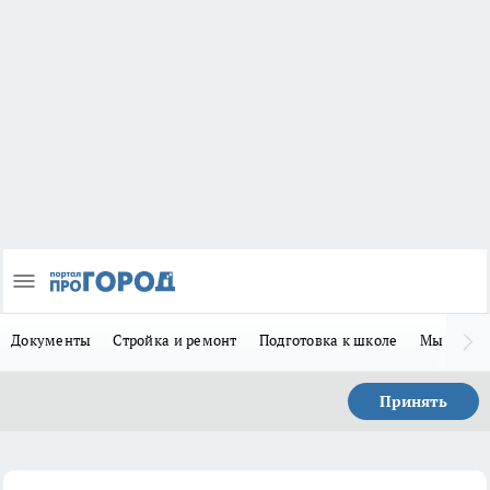
Документы
Стройка и ремонт
Подготовка к школе
Мы в MA
Принять