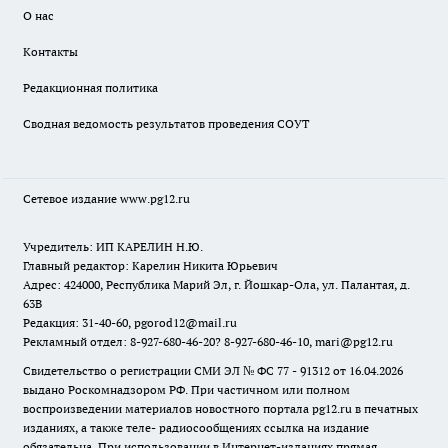
О нас
Контакты
Редакционная политика
Сводная ведомость результатов проведения СОУТ
Сетевое издание www.pg12.ru
Учредитель: ИП КАРЕЛИН Н.Ю.
Главный редактор: Карелин Никита Юрьевич
Адрес: 424000, Республика Марий Эл, г. Йошкар-Ола, ул. Палантая, д.
63В
Редакция: 31-40-60, pgorod12@mail.ru
Рекламный отдел: 8-927-680-46-20? 8-927-680-46-10, mari@pg12.ru
Свидетельство о регистрации СМИ ЭЛ № ФС 77 - 91312 от 16.04.2026
выдано Роскомнадзором РФ. При частичном или полном
воспроизведении материалов новостного портала pg12.ru в печатных
изданиях, а также теле- радиосообщениях ссылка на издание
обязательна. При использовании в Интернет-изданиях прямая