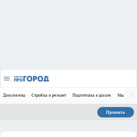
Документы
Стройка и ремонт
Подготовка к школе
Мы в MA
Принять