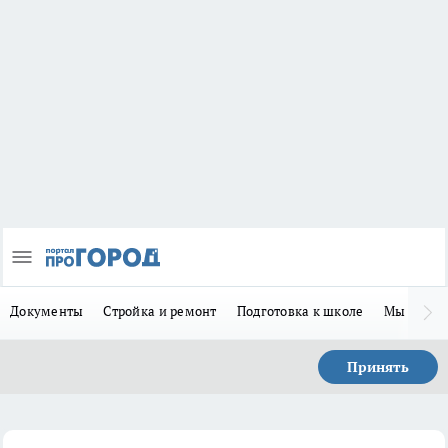
Документы
Стройка и ремонт
Подготовка к школе
Мы в MA
Принять