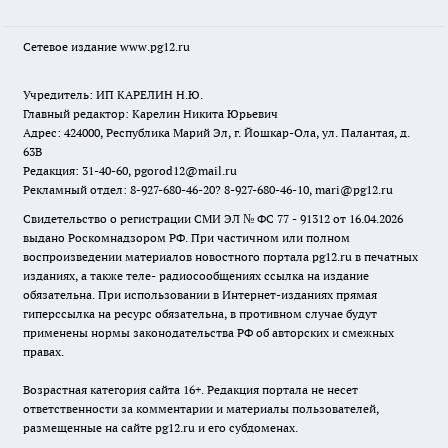
Сетевое издание www.pg12.ru
Учредитель: ИП КАРЕЛИН Н.Ю.
Главный редактор: Карелин Никита Юрьевич
Адрес: 424000, Республика Марий Эл, г. Йошкар-Ола, ул. Палантая, д.
63В
Редакция: 31-40-60, pgorod12@mail.ru
Рекламный отдел: 8-927-680-46-20? 8-927-680-46-10, mari@pg12.ru
Свидетельство о регистрации СМИ ЭЛ № ФС 77 - 91312 от 16.04.2026
выдано Роскомнадзором РФ. При частичном или полном
воспроизведении материалов новостного портала pg12.ru в печатных
изданиях, а также теле- радиосообщениях ссылка на издание
обязательна. При использовании в Интернет-изданиях прямая
гиперссылка на ресурс обязательна, в противном случае будут
применены нормы законодательства РФ об авторских и смежных
правах.
Возрастная категория сайта 16+. Редакция портала не несет
ответственности за комментарии и материалы пользователей,
размещенные на сайте pg12.ru и его субдоменах.