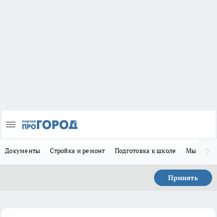
Документы
Стройка и ремонт
Подготовка к школе
Мы в MA
Принять