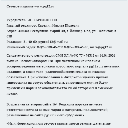
Сетевое издание www.pg12.ru
Учредитель: ИП КАРЕЛИН Н.Ю.
Главный редактор: Карелин Никита Юрьевич
Адрес: 424000, Республика Марий Эл, г. Йошкар-Ола, ул. Палантая, д.
63В
Редакция: 31-40-60, pgorod12@mail.ru
Рекламный отдел: 8-927-680-46-20? 8-927-680-46-10, mari@pg12.ru
Свидетельство о регистрации СМИ ЭЛ № ФС 77 - 91312 от 16.04.2026
выдано Роскомнадзором РФ. При частичном или полном
воспроизведении материалов новостного портала pg12.ru в печатных
изданиях, а также теле- радиосообщениях ссылка на издание
обязательна. При использовании в Интернет-изданиях прямая
гиперссылка на ресурс обязательна, в противном случае будут
применены нормы законодательства РФ об авторских и смежных
правах.
Возрастная категория сайта 16+. Редакция портала не несет
ответственности за комментарии и материалы пользователей,
размещенные на сайте pg12.ru и его субдоменах.
«На информационном ресурсе применяются рекомендательные