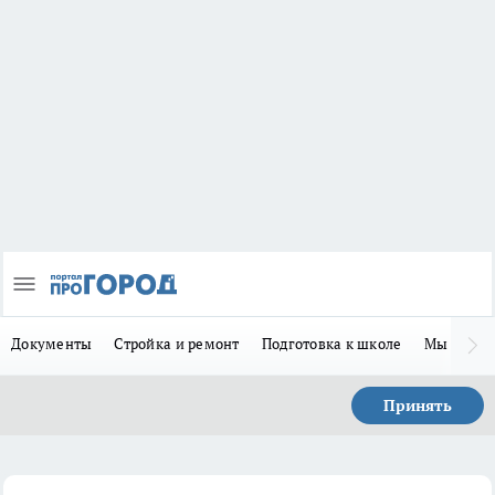
Документы
Стройка и ремонт
Подготовка к школе
Мы в MA
Принять