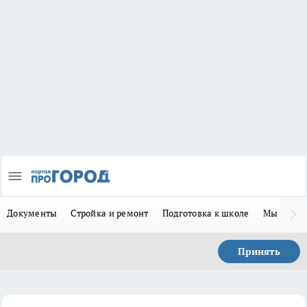
Документы
Стройка и ремонт
Подготовка к школе
Мы в MA
Принять