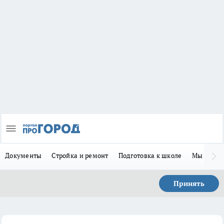
Документы
Стройка и ремонт
Подготовка к школе
Мы в MA
Принять