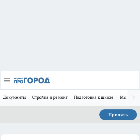
Документы
Стройка и ремонт
Подготовка к школе
Мы в MA
Принять