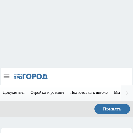
Документы
Стройка и ремонт
Подготовка к школе
Мы в MA
Принять