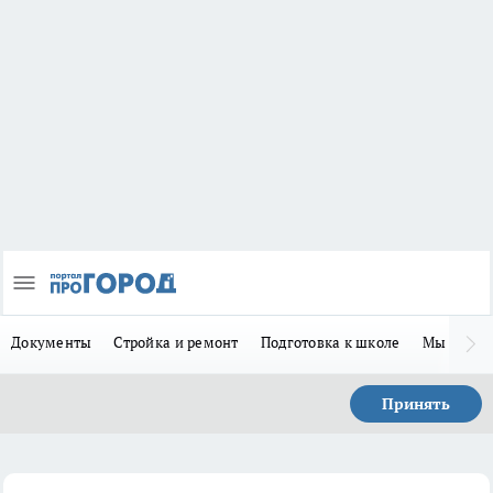
Документы
Стройка и ремонт
Подготовка к школе
Мы в MA
Принять