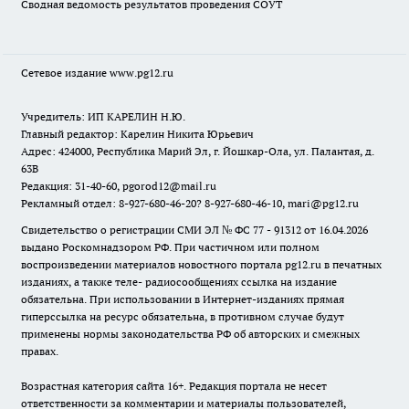
Сводная ведомость результатов проведения СОУТ
Сетевое издание www.pg12.ru
Учредитель: ИП КАРЕЛИН Н.Ю.
Главный редактор: Карелин Никита Юрьевич
Адрес: 424000, Республика Марий Эл, г. Йошкар-Ола, ул. Палантая, д.
63В
Редакция: 31-40-60, pgorod12@mail.ru
Рекламный отдел: 8-927-680-46-20? 8-927-680-46-10, mari@pg12.ru
Свидетельство о регистрации СМИ ЭЛ № ФС 77 - 91312 от 16.04.2026
выдано Роскомнадзором РФ. При частичном или полном
воспроизведении материалов новостного портала pg12.ru в печатных
изданиях, а также теле- радиосообщениях ссылка на издание
обязательна. При использовании в Интернет-изданиях прямая
гиперссылка на ресурс обязательна, в противном случае будут
применены нормы законодательства РФ об авторских и смежных
правах.
Возрастная категория сайта 16+. Редакция портала не несет
ответственности за комментарии и материалы пользователей,