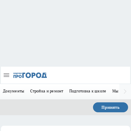
Документы
Стройка и ремонт
Подготовка к школе
Мы в MA
Принять