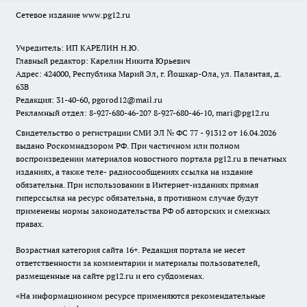
Сетевое издание www.pg12.ru
Учредитель: ИП КАРЕЛИН Н.Ю.
Главный редактор: Карелин Никита Юрьевич
Адрес: 424000, Республика Марий Эл, г. Йошкар-Ола, ул. Палантая, д.
63В
Редакция: 31-40-60, pgorod12@mail.ru
Рекламный отдел: 8-927-680-46-20? 8-927-680-46-10, mari@pg12.ru
Свидетельство о регистрации СМИ ЭЛ № ФС 77 - 91312 от 16.04.2026
выдано Роскомнадзором РФ. При частичном или полном
воспроизведении материалов новостного портала pg12.ru в печатных
изданиях, а также теле- радиосообщениях ссылка на издание
обязательна. При использовании в Интернет-изданиях прямая
гиперссылка на ресурс обязательна, в противном случае будут
применены нормы законодательства РФ об авторских и смежных
правах.
Возрастная категория сайта 16+. Редакция портала не несет
ответственности за комментарии и материалы пользователей,
размещенные на сайте pg12.ru и его субдоменах.
«На информационном ресурсе применяются рекомендательные