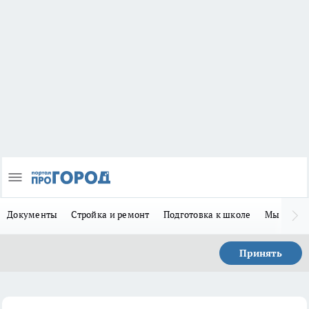
Документы
Стройка и ремонт
Подготовка к школе
Мы в MA
Принять