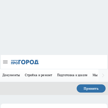
Документы
Стройка и ремонт
Подготовка к школе
Мы в MA
Принять