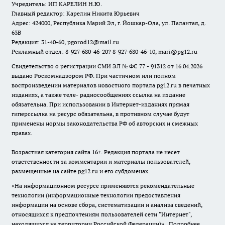
Учредитель: ИП КАРЕЛИН Н.Ю.
Главный редактор: Карелин Никита Юрьевич
Адрес: 424000, Республика Марий Эл, г. Йошкар-Ола, ул. Палантая, д.
63В
Редакция: 31-40-60, pgorod12@mail.ru
Рекламный отдел: 8-927-680-46-20? 8-927-680-46-10, mari@pg12.ru
Свидетельство о регистрации СМИ ЭЛ № ФС 77 - 91312 от 16.04.2026
выдано Роскомнадзором РФ. При частичном или полном
воспроизведении материалов новостного портала pg12.ru в печатных
изданиях, а также теле- радиосообщениях ссылка на издание
обязательна. При использовании в Интернет-изданиях прямая
гиперссылка на ресурс обязательна, в противном случае будут
применены нормы законодательства РФ об авторских и смежных
правах.
Возрастная категория сайта 16+. Редакция портала не несет
ответственности за комментарии и материалы пользователей,
размещенные на сайте pg12.ru и его субдоменах.
«На информационном ресурсе применяются рекомендательные
технологии (информационные технологии предоставления
информации на основе сбора, систематизации и анализа сведений,
относящихся к предпочтениям пользователей сети "Интернет",
находящихся на территории Российской Федерации)».
Подробнее