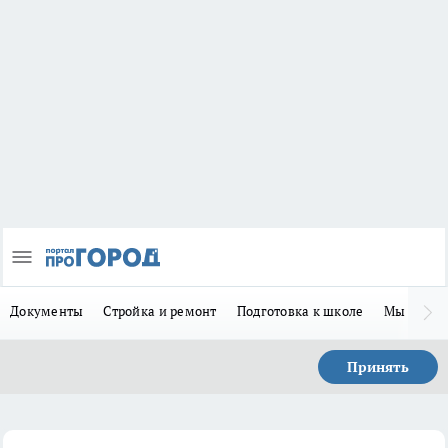
Документы
Стройка и ремонт
Подготовка к школе
Мы в MA
Принять