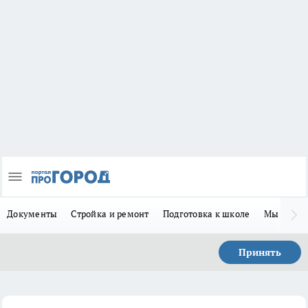
Документы
Стройка и ремонт
Подготовка к школе
Мы в MA
Принять