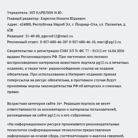
Учредитель: ИП КАРЕЛИН Н.Ю.
Главный редактор: Карелин Никита Юрьевич
Адрес: 424000, Республика Марий Эл, г. Йошкар-Ола, ул. Палантая, д.
63В
Редакция: 31-40-60, pgorod12@mail.ru
Рекламный отдел: 8-927-680-46-20? 8-927-680-46-10, mari@pg12.ru
Свидетельство о регистрации СМИ ЭЛ № ФС 77 - 91312 от 16.04.2026
выдано Роскомнадзором РФ. При частичном или полном
воспроизведении материалов новостного портала pg12.ru в печатных
изданиях, а также теле- радиосообщениях ссылка на издание
обязательна. При использовании в Интернет-изданиях прямая
гиперссылка на ресурс обязательна, в противном случае будут
применены нормы законодательства РФ об авторских и смежных
правах.
Возрастная категория сайта 16+. Редакция портала не несет
ответственности за комментарии и материалы пользователей,
размещенные на сайте pg12.ru и его субдоменах.
«На информационном ресурсе применяются рекомендательные
технологии (информационные технологии предоставления
информации на основе сбора, систематизации и анализа сведений,