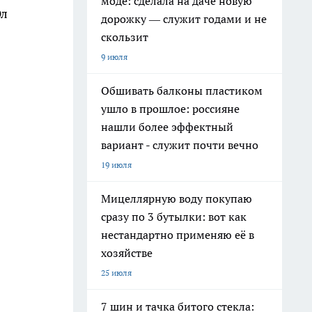
моде: сделала на даче новую
Эл
дорожку — служит годами и не
скользит
9 июля
Обшивать балконы пластиком
ушло в прошлое: россияне
нашли более эффектный
вариант - служит почти вечно
19 июля
Мицеллярную воду покупаю
сразу по 3 бутылки: вот как
нестандартно применяю её в
хозяйстве
25 июля
7 шин и тачка битого стекла: