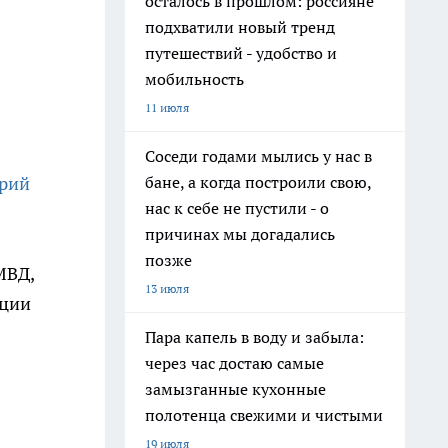
осталось в прошлом: россияне
подхватили новый тренд
путешествий - удобство и
мобильность
11 июля
Соседи годами мылись у нас в
бане, а когда построили свою,
арий
нас к себе не пустили - о
причинах мы догадались
позже
МВД,
13 июля
ации
Пара капель в воду и забыла:
через час достаю самые
замызганные кухонные
полотенца свежими и чистыми
19 июля