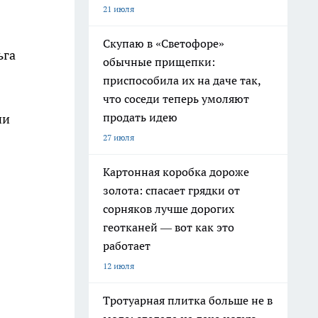
21 июля
Скупаю в «Светофоре»
ьга
обычные прищепки:
приспособила их на даче так,
что соседи теперь умоляют
продать идею
ии
27 июля
Картонная коробка дороже
золота: спасает грядки от
сорняков лучше дорогих
геотканей — вот как это
работает
12 июля
Тротуарная плитка больше не в