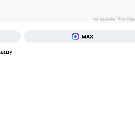
из архива "Pro Гор
ьницу