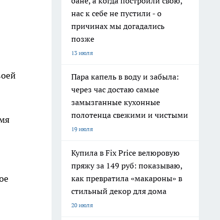
бане, а когда построили свою,
нас к себе не пустили - о
причинах мы догадались
позже
13 июля
воей
Пара капель в воду и забыла:
через час достаю самые
замызганные кухонные
полотенца свежими и чистыми
емя
19 июля
Купила в Fix Price велюровую
пряжу за 149 руб: показываю,
ое
как превратила «макароны» в
стильный декор для дома
20 июля