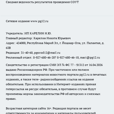
Сводная ведомость результатов проведения СОУТ
Сетевое издание www.pg12.ru
Учредитель: ИП КАРЕЛИН Н.Ю.
Главный редактор: Карелин Никита Юрьевич
Адрес: 424000, Республика Марий Эл, г. Йошкар-Ола, ул. Палантая, д.
63В
Редакция: 31-40-60, pgorod12@mail.ru
Рекламный отдел: 8-927-680-46-20? 8-927-680-46-10, mari@pg12.ru
Свидетельство о регистрации СМИ ЭЛ № ФС 77 - 91312 от 16.04.2026
выдано Роскомнадзором РФ. При частичном или полном
воспроизведении материалов новостного портала pg12.ru в печатных
изданиях, а также теле- радиосообщениях ссылка на издание
обязательна. При использовании в Интернет-изданиях прямая
гиперссылка на ресурс обязательна, в противном случае будут
применены нормы законодательства РФ об авторских и смежных
правах.
Возрастная категория сайта 16+. Редакция портала не несет
ответственности за комментарии и материалы пользователей,