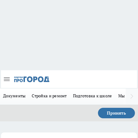
Документы
Стройка и ремонт
Подготовка к школе
Мы в MA
Принять