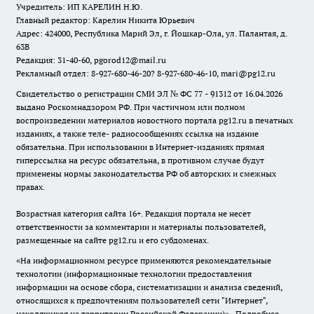
Учредитель: ИП КАРЕЛИН Н.Ю.
Главный редактор: Карелин Никита Юрьевич
Адрес: 424000, Республика Марий Эл, г. Йошкар-Ола, ул. Палантая, д.
63В
Редакция: 31-40-60, pgorod12@mail.ru
Рекламный отдел: 8-927-680-46-20? 8-927-680-46-10, mari@pg12.ru
Свидетельство о регистрации СМИ ЭЛ № ФС 77 - 91312 от 16.04.2026
выдано Роскомнадзором РФ. При частичном или полном
воспроизведении материалов новостного портала pg12.ru в печатных
изданиях, а также теле- радиосообщениях ссылка на издание
обязательна. При использовании в Интернет-изданиях прямая
гиперссылка на ресурс обязательна, в противном случае будут
применены нормы законодательства РФ об авторских и смежных
правах.
Возрастная категория сайта 16+. Редакция портала не несет
ответственности за комментарии и материалы пользователей,
размещенные на сайте pg12.ru и его субдоменах.
«На информационном ресурсе применяются рекомендательные
технологии (информационные технологии предоставления
информации на основе сбора, систематизации и анализа сведений,
относящихся к предпочтениям пользователей сети "Интернет",
находящихся на территории Российской Федерации)».
Подробнее