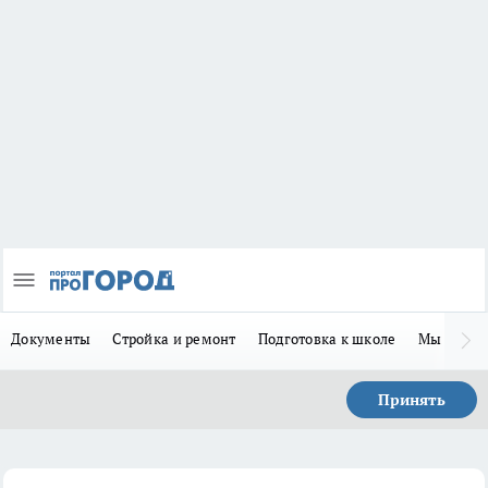
Документы
Стройка и ремонт
Подготовка к школе
Мы в MA
Принять