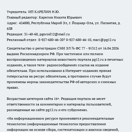
Учредитель: ИП КАРЕЛИН Н.Ю.
Главный редактор: Карелин Никита Юрьевич
Адрес: 424000, Республика Марий Эл, г. Йошкар-Ола, ул. Палантая, д.
63В
Редакция: 31-40-60, pgorod12@mail.ru
Рекламный отдел: 8-927-680-46-20? 8-927-680-46-10, mari@pg12.ru
Свидетельство о регистрации СМИ ЭЛ № ФС 77 - 91312 от 16.04.2026
выдано Роскомнадзором РФ. При частичном или полном
воспроизведении материалов новостного портала pg12.ru в печатных
изданиях, а также теле- радиосообщениях ссылка на издание
обязательна. При использовании в Интернет-изданиях прямая
гиперссылка на ресурс обязательна, в противном случае будут
применены нормы законодательства РФ об авторских и смежных
правах.
Возрастная категория сайта 16+. Редакция портала не несет
ответственности за комментарии и материалы пользователей,
размещенные на сайте pg12.ru и его субдоменах.
«На информационном ресурсе применяются рекомендательные
технологии (информационные технологии предоставления
информации на основе сбора, систематизации и анализа сведений,