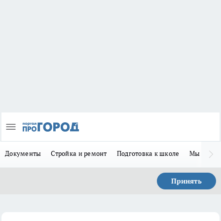
Документы
Стройка и ремонт
Подготовка к школе
Мы в MA
Принять