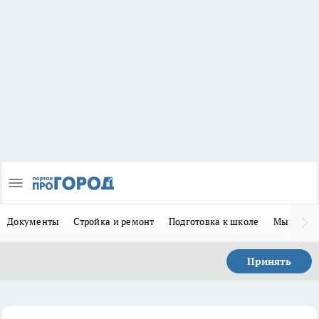
Документы
Стройка и ремонт
Подготовка к школе
Мы в MA
Принять