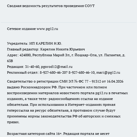
Сводная ведомость результатов проведения СОУТ
Сетевое издание www.pg12.ru
Учредитель: ИП КАРЕЛИН Н.Ю.
Главный редактор: Карелин Никита Юрьевич
Адрес: 424000, Республика Марий Эл, г. Йошкар-Ола, ул. Палантая, д.
63В
Редакция: 31-40-60, pgorod12@mail.ru
Рекламный отдел: 8-927-680-46-20? 8-927-680-46-10, mari@pg12.ru
Свидетельство о регистрации СМИ ЭЛ № ФС 77 - 91312 от 16.04.2026
выдано Роскомнадзором РФ. При частичном или полном
воспроизведении материалов новостного портала pg12.ru в печатных
изданиях, а также теле- радиосообщениях ссылка на издание
обязательна. При использовании в Интернет-изданиях прямая
гиперссылка на ресурс обязательна, в противном случае будут
применены нормы законодательства РФ об авторских и смежных
правах.
Возрастная категория сайта 16+. Редакция портала не несет