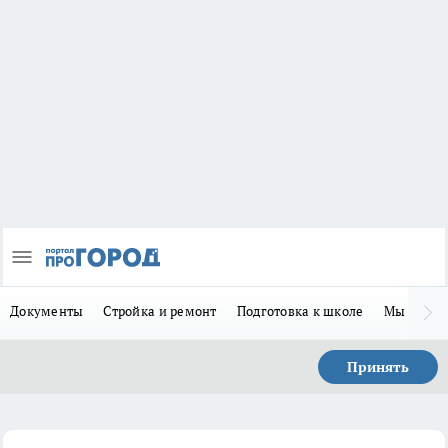
Документы
Стройка и ремонт
Подготовка к школе
Мы в MA
Принять