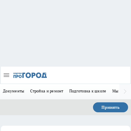
Документы
Стройка и ремонт
Подготовка к школе
Мы в MA
Принять