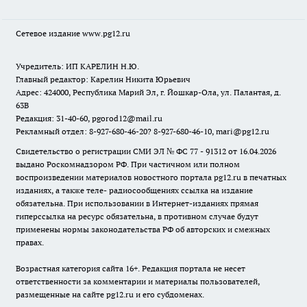
Сетевое издание www.pg12.ru
Учредитель: ИП КАРЕЛИН Н.Ю.
Главный редактор: Карелин Никита Юрьевич
Адрес: 424000, Республика Марий Эл, г. Йошкар-Ола, ул. Палантая, д.
63В
Редакция: 31-40-60, pgorod12@mail.ru
Рекламный отдел: 8-927-680-46-20? 8-927-680-46-10, mari@pg12.ru
Свидетельство о регистрации СМИ ЭЛ № ФС 77 - 91312 от 16.04.2026
выдано Роскомнадзором РФ. При частичном или полном
воспроизведении материалов новостного портала pg12.ru в печатных
изданиях, а также теле- радиосообщениях ссылка на издание
обязательна. При использовании в Интернет-изданиях прямая
гиперссылка на ресурс обязательна, в противном случае будут
применены нормы законодательства РФ об авторских и смежных
правах.
Возрастная категория сайта 16+. Редакция портала не несет
ответственности за комментарии и материалы пользователей,
размещенные на сайте pg12.ru и его субдоменах.