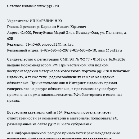
Сетевое издание www.pg12.ru
Учредитель: ИП КАРЕЛИН Н.Ю.
Главный редактор: Карелин Никита Юрьевич
Адрес: 424000, Республика Марий Эл, г. Йошкар-Ола, ул. Палантая, д.
63В
Редакция: 31-40-60, pgorod12@mail.ru
Рекламный отдел: 8-927-680-46-20? 8-927-680-46-10, mari@pg12.ru
Свидетельство о регистрации СМИ ЭЛ № ФС 77 - 91312 от 16.04.2026
выдано Роскомнадзором РФ. При частичном или полном
воспроизведении материалов новостного портала pg12.ru в печатных
изданиях, а также теле- радиосообщениях ссылка на издание
обязательна. При использовании в Интернет-изданиях прямая
гиперссылка на ресурс обязательна, в противном случае будут
применены нормы законодательства РФ об авторских и смежных
правах.
Возрастная категория сайта 16+. Редакция портала не несет
ответственности за комментарии и материалы пользователей,
размещенные на сайте pg12.ru и его субдоменах.
«На информационном ресурсе применяются рекомендательные
технологии (информационные технологии предоставления