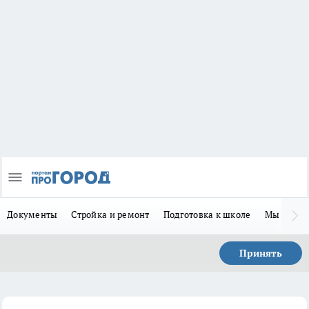
Документы
Стройка и ремонт
Подготовка к школе
Мы в MA
Принять