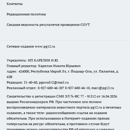
Контакты
Редакционная политика
Сводная ведомость результатов проведения СОУТ
Сетевое издание www.pg12.ru
Учредитель: ИП КАРЕЛИН Н.Ю.
Главный редактор: Карелин Никита Юрьевич
Адрес: 424000, Республика Марий Эл, г. Йошкар-Ола, ул. Палантая, д.
63В
Редакция: 31-40-60, pgorod12@mail.ru
Рекламный отдел: 8-927-680-46-20? 8-927-680-46-10, mari@pg12.ru
Свидетельство о регистрации СМИ ЭЛ № ФС 77 - 91312 от 16.04.2026
выдано Роскомнадзором РФ. При частичном или полном
воспроизведении материалов новостного портала pg12.ru в печатных
изданиях, а также теле- радиосообщениях ссылка на издание
обязательна. При использовании в Интернет-изданиях прямая
гиперссылка на ресурс обязательна, в противном случае будут
применены нормы законодательства РФ об авторских и смежных