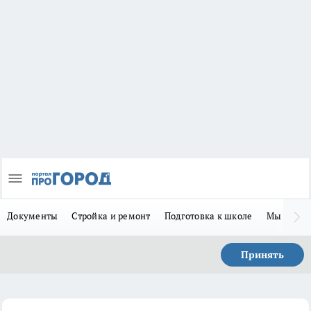
Документы
Стройка и ремонт
Подготовка к школе
Мы в MA
Принять