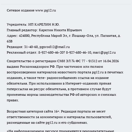
Сетевое издание www.pg12.ru
Учредитель: ИП КАРЕЛИН Н.Ю.
Главный редактор: Карелин Никита Юрьевич
Адрес: 424000, Республика Марий Эл, г. Йошкар-Ола, ул. Палантая, д.
63В
Редакция: 31-40-60, pgorod12@mail.ru
Рекламный отдел: 8-927-680-46-20? 8-927-680-46-10, mari@pg12.ru
Свидетельство о регистрации СМИ ЭЛ № ФС 77 - 91312 от 16.04.2026
выдано Роскомнадзором РФ. При частичном или полном
воспроизведении материалов новостного портала pg12.ru в печатных
изданиях, а также теле- радиосообщениях ссылка на издание
обязательна. При использовании в Интернет-изданиях прямая
гиперссылка на ресурс обязательна, в противном случае будут
применены нормы законодательства РФ об авторских и смежных
правах.
Возрастная категория сайта 16+. Редакция портала не несет
ответственности за комментарии и материалы пользователей,
размещенные на сайте pg12.ru и его субдоменах.
«На информационном ресурсе применяются рекомендательные