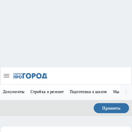
Документы
Стройка и ремонт
Подготовка к школе
Мы в MA
Принять