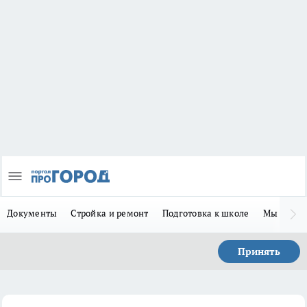
Документы
Стройка и ремонт
Подготовка к школе
Мы в MA
Принять