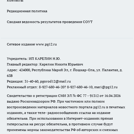
Контакты
Редакционная политика
Сводная ведомость результатов проведения СОУТ
Сетевое издание www.pg12.ru
Учредитель: ИП КАРЕЛИН Н.Ю.
Главный редактор: Карелин Никита Юрьевич
Адрес: 424000, Республика Марий Эл, г. Йошкар-Ола, ул. Палантая, д.
63В
Редакция: 31-40-60, pgorod12@mail.ru
Рекламный отдел: 8-927-680-46-20? 8-927-680-46-10, mari@pg12.ru
Свидетельство о регистрации СМИ ЭЛ № ФС 77 - 91312 от 16.04.2026
выдано Роскомнадзором РФ. При частичном или полном
воспроизведении материалов новостного портала pg12.ru в печатных
изданиях, а также теле- радиосообщениях ссылка на издание
обязательна. При использовании в Интернет-изданиях прямая
гиперссылка на ресурс обязательна, в противном случае будут
применены нормы законодательства РФ об авторских и смежных