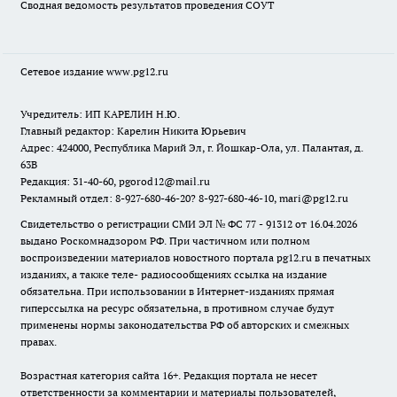
Сводная ведомость результатов проведения СОУТ
Сетевое издание www.pg12.ru
Учредитель: ИП КАРЕЛИН Н.Ю.
Главный редактор: Карелин Никита Юрьевич
Адрес: 424000, Республика Марий Эл, г. Йошкар-Ола, ул. Палантая, д.
63В
Редакция: 31-40-60, pgorod12@mail.ru
Рекламный отдел: 8-927-680-46-20? 8-927-680-46-10, mari@pg12.ru
Свидетельство о регистрации СМИ ЭЛ № ФС 77 - 91312 от 16.04.2026
выдано Роскомнадзором РФ. При частичном или полном
воспроизведении материалов новостного портала pg12.ru в печатных
изданиях, а также теле- радиосообщениях ссылка на издание
обязательна. При использовании в Интернет-изданиях прямая
гиперссылка на ресурс обязательна, в противном случае будут
применены нормы законодательства РФ об авторских и смежных
правах.
Возрастная категория сайта 16+. Редакция портала не несет
ответственности за комментарии и материалы пользователей,