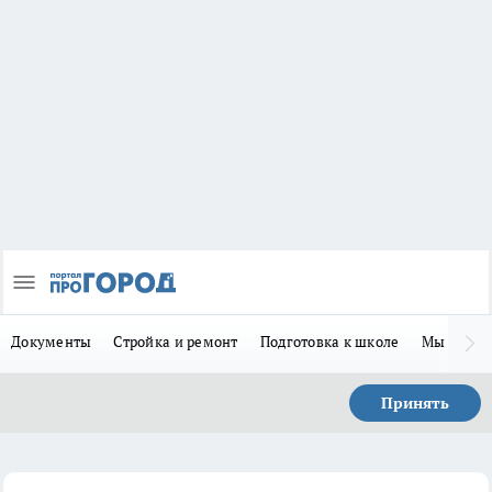
Документы
Стройка и ремонт
Подготовка к школе
Мы в MA
Принять