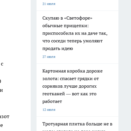
21 июля
Скупаю в «Светофоре»
обычные прищепки:
приспособила их на даче так,
что соседи теперь умоляют
продать идею
27 июля
 с
Картонная коробка дороже
золота: спасает грядки от
0
сорняков лучше дорогих
ли
геотканей — вот как это
работает
12 июля
азот
Тротуарная плитка больше не в
ие