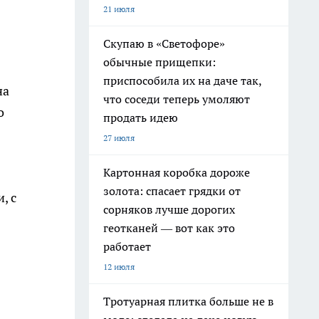
21 июля
Скупаю в «Светофоре»
обычные прищепки:
приспособила их на даче так,
на
что соседи теперь умоляют
о
продать идею
27 июля
Картонная коробка дороже
золота: спасает грядки от
, с
сорняков лучше дорогих
геотканей — вот как это
работает
12 июля
Тротуарная плитка больше не в