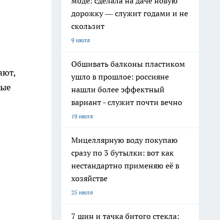
моде: сделала на даче новую
дорожку — служит годами и не
скользит
9 июля
Обшивать балконы пластиком
ают,
ушло в прошлое: россияне
рые
нашли более эффектный
вариант - служит почти вечно
19 июля
Мицеллярную воду покупаю
сразу по 3 бутылки: вот как
нестандартно применяю её в
хозяйстве
25 июля
7 шин и тачка битого стекла: