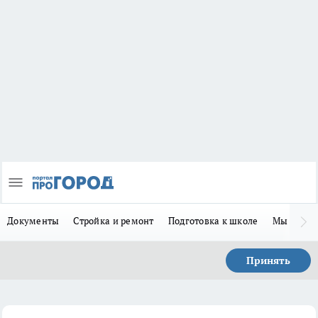
Документы
Стройка и ремонт
Подготовка к школе
Мы в MA
Принять