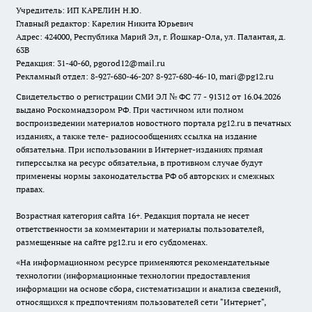
Учредитель: ИП КАРЕЛИН Н.Ю.
Главный редактор: Карелин Никита Юрьевич
Адрес: 424000, Республика Марий Эл, г. Йошкар-Ола, ул. Палантая, д.
63В
Редакция: 31-40-60, pgorod12@mail.ru
Рекламный отдел: 8-927-680-46-20? 8-927-680-46-10, mari@pg12.ru
Свидетельство о регистрации СМИ ЭЛ № ФС 77 - 91312 от 16.04.2026
выдано Роскомнадзором РФ. При частичном или полном
воспроизведении материалов новостного портала pg12.ru в печатных
изданиях, а также теле- радиосообщениях ссылка на издание
обязательна. При использовании в Интернет-изданиях прямая
гиперссылка на ресурс обязательна, в противном случае будут
применены нормы законодательства РФ об авторских и смежных
правах.
Возрастная категория сайта 16+. Редакция портала не несет
ответственности за комментарии и материалы пользователей,
размещенные на сайте pg12.ru и его субдоменах.
«На информационном ресурсе применяются рекомендательные
технологии (информационные технологии предоставления
информации на основе сбора, систематизации и анализа сведений,
относящихся к предпочтениям пользователей сети "Интернет",