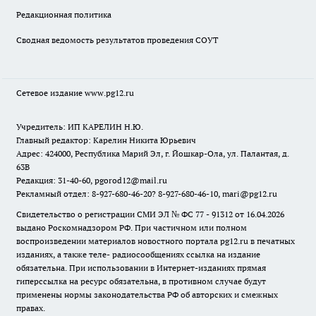
Редакционная политика
Сводная ведомость результатов проведения СОУТ
Сетевое издание www.pg12.ru
Учредитель: ИП КАРЕЛИН Н.Ю.
Главный редактор: Карелин Никита Юрьевич
Адрес: 424000, Республика Марий Эл, г. Йошкар-Ола, ул. Палантая, д.
63В
Редакция: 31-40-60, pgorod12@mail.ru
Рекламный отдел: 8-927-680-46-20? 8-927-680-46-10, mari@pg12.ru
Свидетельство о регистрации СМИ ЭЛ № ФС 77 - 91312 от 16.04.2026
выдано Роскомнадзором РФ. При частичном или полном
воспроизведении материалов новостного портала pg12.ru в печатных
изданиях, а также теле- радиосообщениях ссылка на издание
обязательна. При использовании в Интернет-изданиях прямая
гиперссылка на ресурс обязательна, в противном случае будут
применены нормы законодательства РФ об авторских и смежных
правах.