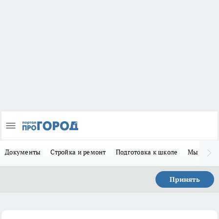
Документы
Стройка и ремонт
Подготовка к школе
Мы в MA
Принять