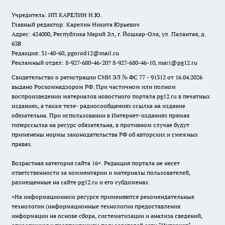
Учредитель: ИП КАРЕЛИН Н.Ю.
Главный редактор: Карелин Никита Юрьевич
Адрес: 424000, Республика Марий Эл, г. Йошкар-Ола, ул. Палантая, д.
63В
Редакция: 31-40-60, pgorod12@mail.ru
Рекламный отдел: 8-927-680-46-20? 8-927-680-46-10, mari@pg12.ru
Свидетельство о регистрации СМИ ЭЛ № ФС 77 - 91312 от 16.04.2026
выдано Роскомнадзором РФ. При частичном или полном
воспроизведении материалов новостного портала pg12.ru в печатных
изданиях, а также теле- радиосообщениях ссылка на издание
обязательна. При использовании в Интернет-изданиях прямая
гиперссылка на ресурс обязательна, в противном случае будут
применены нормы законодательства РФ об авторских и смежных
правах.
Возрастная категория сайта 16+. Редакция портала не несет
ответственности за комментарии и материалы пользователей,
размещенные на сайте pg12.ru и его субдоменах.
«На информационном ресурсе применяются рекомендательные
технологии (информационные технологии предоставления
информации на основе сбора, систематизации и анализа сведений,