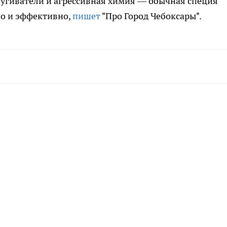
пугиватели и агрессивная химия — обычная специя
но и эффективно,
пишет
"Про Город Чебоксары".