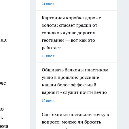
21 июля
Картонная коробка дороже
золота: спасает грядки от
сорняков лучше дорогих
аще
геотканей — вот как это
работает
12 июля
Обшивать балконы пластиком
ушло в прошлое: россияне
рес
нашли более эффектный
вариант - служит почти вечно
19 июля
но
Сантехники поставили точку в
ть
вопросе: можно ли бросать
лема