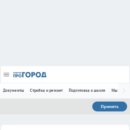
Документы
Стройка и ремонт
Подготовка к школе
Мы в MA
Принять