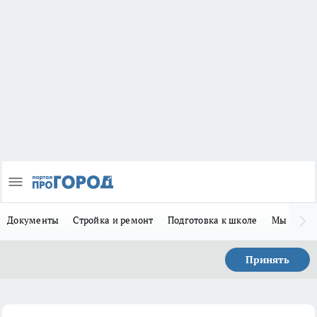
Документы
Стройка и ремонт
Подготовка к школе
Мы в MA
Принять