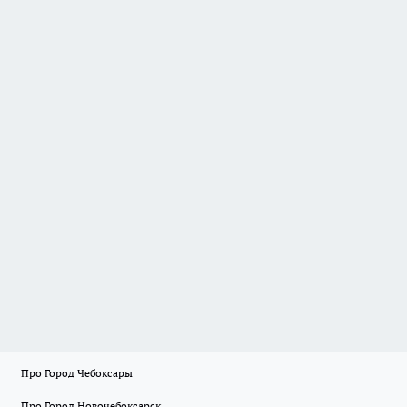
Про Город Чебоксары
Про Город Новочебоксарск