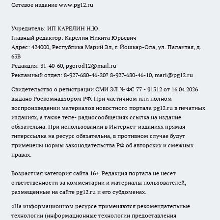
Сетевое издание www.pg12.ru
Учредитель: ИП КАРЕЛИН Н.Ю.
Главный редактор: Карелин Никита Юрьевич
Адрес: 424000, Республика Марий Эл, г. Йошкар-Ола, ул. Палантая, д.
63В
Редакция: 31-40-60, pgorod12@mail.ru
Рекламный отдел: 8-927-680-46-20? 8-927-680-46-10, mari@pg12.ru
Свидетельство о регистрации СМИ ЭЛ № ФС 77 - 91312 от 16.04.2026
выдано Роскомнадзором РФ. При частичном или полном
воспроизведении материалов новостного портала pg12.ru в печатных
изданиях, а также теле- радиосообщениях ссылка на издание
обязательна. При использовании в Интернет-изданиях прямая
гиперссылка на ресурс обязательна, в противном случае будут
применены нормы законодательства РФ об авторских и смежных
правах.
Возрастная категория сайта 16+. Редакция портала не несет
ответственности за комментарии и материалы пользователей,
размещенные на сайте pg12.ru и его субдоменах.
«На информационном ресурсе применяются рекомендательные
технологии (информационные технологии предоставления