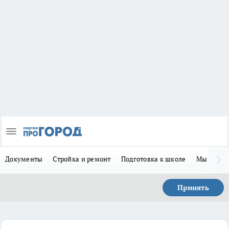
Документы
Стройка и ремонт
Подготовка к школе
Мы в MA
Принять