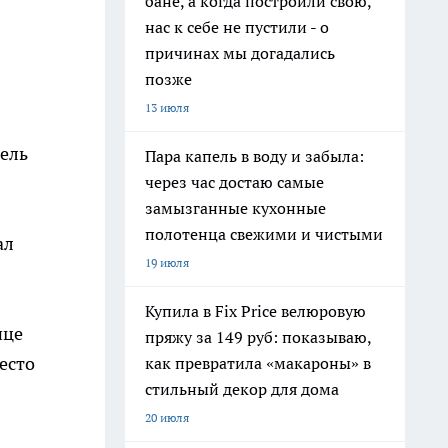
бане, а когда построили свою,
нас к себе не пустили - о
причинах мы догадались
позже
13 июля
тель
Пара капель в воду и забыла:
через час достаю самые
замызганные кухонные
полотенца свежими и чистыми
ал
19 июля
Купила в Fix Price велюровую
ице
пряжу за 149 руб: показываю,
есто
как превратила «макароны» в
стильный декор для дома
20 июля