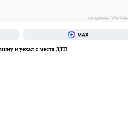
из архива "Pro Гор
щину и уехал с места ДТП