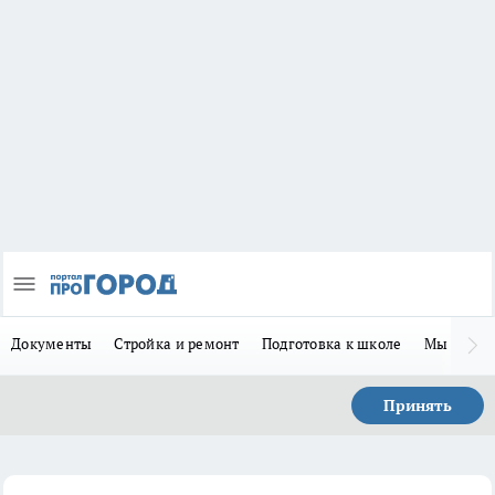
Документы
Стройка и ремонт
Подготовка к школе
Мы в MA
Принять