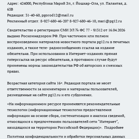
Адрес: 424000, Республика Марий Эл, г. Йошкар-Ола, ул. Палантая, д.
63В
Редакция: 31-40-60, pgorod12@mail.ru
Рекламный отдел: 8-927-680-46-20? 8-927-680-46-10, mari@pg12.ru
Свидетельство о регистрации СМИ ЭЛ № ФС 77 - 91312 от 16.04.2026
выдано Роскомнадзором РФ. При частичном или полном
воспроизведении материалов новостного портала pg12.ru в печатных
изданиях, а также теле- радиосообщениях ссылка на издание
обязательна. При использовании в Интернет-изданиях прямая
гиперссылка на ресурс обязательна, в противном случае будут
применены нормы законодательства РФ об авторских и смежных
правах.
Возрастная категория сайта 16+. Редакция портала не несет
ответственности за комментарии и материалы пользователей,
размещенные на сайте pg12.ru и его субдоменах.
«На информационном ресурсе применяются рекомендательные
технологии (информационные технологии предоставления
информации на основе сбора, систематизации и анализа сведений,
относящихся к предпочтениям пользователей сети "Интернет",
находящихся на территории Российской Федерации)».
Подробнее
Политика конфиденциальности и обработки персональных данных