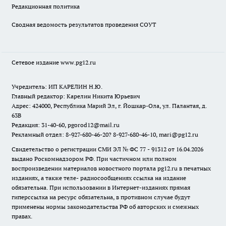
Редакционная политика
Сводная ведомость результатов проведения СОУТ
Сетевое издание www.pg12.ru
Учредитель: ИП КАРЕЛИН Н.Ю.
Главный редактор: Карелин Никита Юрьевич
Адрес: 424000, Республика Марий Эл, г. Йошкар-Ола, ул. Палантая, д.
63В
Редакция: 31-40-60, pgorod12@mail.ru
Рекламный отдел: 8-927-680-46-20? 8-927-680-46-10, mari@pg12.ru
Свидетельство о регистрации СМИ ЭЛ № ФС 77 - 91312 от 16.04.2026
выдано Роскомнадзором РФ. При частичном или полном
воспроизведении материалов новостного портала pg12.ru в печатных
изданиях, а также теле- радиосообщениях ссылка на издание
обязательна. При использовании в Интернет-изданиях прямая
гиперссылка на ресурс обязательна, в противном случае будут
применены нормы законодательства РФ об авторских и смежных
правах.