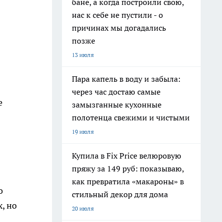
бане, а когда построили свою,
нас к себе не пустили - о
причинах мы догадались
позже
13 июля
Пара капель в воду и забыла:
через час достаю самые
е
замызганные кухонные
полотенца свежими и чистыми
19 июля
Купила в Fix Price велюровую
пряжу за 149 руб: показываю,
как превратила «макароны» в
о
стильный декор для дома
, но
20 июля