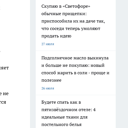
Скупаю в «Светофоре»
м
обычные прищепки:
приспособила их на даче так,
что соседи теперь умоляют
продать идею
27 июля
в
Подсолнечное масло выкинула
и больше не покупаю: новый
ляет
способ жарить в соли - проще и
полезнее
26 июля
е не
тся
Будете спать как в
пятизвёздочном отеле: 4
идеальные ткани для
постельного белья