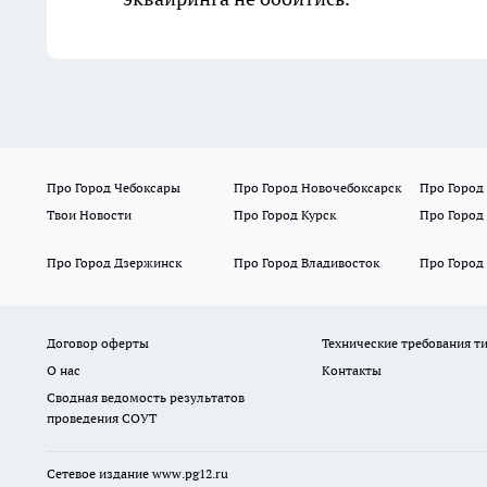
Про Город Чебоксары
Про Город Новочебоксарск
Про Город
Твои Новости
Про Город Курск
Про Город
Про Город Дзержинск
Про Город Владивосток
Про Город
Договор оферты
Технические требования т
О нас
Контакты
Сводная ведомость результатов
проведения СОУТ
Сетевое издание www.pg12.ru