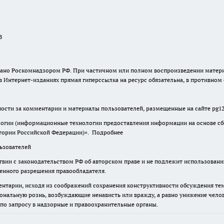
В
ыдано Роскомнадзором РФ. При частичном или полном воспроизведении материа
в Интернет-изданиях прямая гиперссылка на ресурс обязательна, в противном
нности за комментарии и материалы пользователей, размещенные на сайте pg12.
гии (информационные технологии предоставления информации на основе сбор
итории Российской Федерации)».
Подробнее
зователей
твии с законодательством РФ об авторском праве и не подлежит использовани
менного разрешения правообладателя.
нтарии, исходя из соображений сохранения конструктивности обсуждения тем
альную рознь, возбуждающие ненависть или вражду, а равно унижение челове
 по запросу в надзорные и правоохранительные органы.