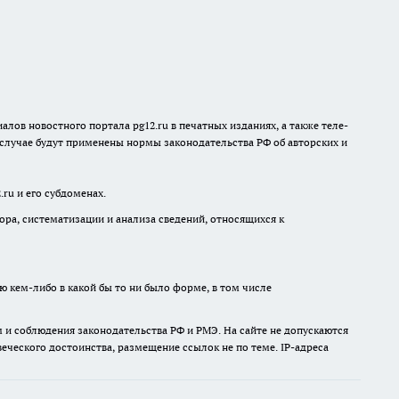
лов новостного портала pg12.ru в печатных изданиях, а также теле-
 случае будут применены нормы законодательства РФ об авторских и
ru и его субдоменах.
а, систематизации и анализа сведений, относящихся к
ю кем-либо в какой бы то ни было форме, в том числе
 и соблюдения законодательства РФ и РМЭ. На сайте не допускаются
ческого достоинства, размещение ссылок не по теме. IP-адреса