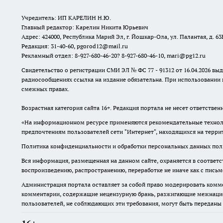
Учредитель: ИП КАРЕЛИН Н.Ю.
Главный редактор: Карелин Никита Юрьевич
Адрес: 424000, Республика Марий Эл, г. Йошкар-Ола, ул. Палантая, д. 63
Редакция: 31-40-60, pgorod12@mail.ru
Рекламный отдел: 8-927-680-46-20? 8-927-680-46-10, mari@pg12.ru
Свидетельство о регистрации СМИ ЭЛ № ФС 77 - 91312 от 16.04.2026 в
радиосообщениях ссылка на издание обязательна. При использовании 
смежных правах.
Возрастная категория сайта 16+. Редакция портала не несет ответстве
«На информационном ресурсе применяются рекомендательные техноло
предпочтениям пользователей сети "Интернет", находящихся на терр
Политика конфиденциальности и обработки персональных данных поль
Вся информация, размещенная на данном сайте, охраняется в соответс
воспроизведению, распространению, переработке не иначе как с пись
Администрация портала оставляет за собой право модерировать комме
комментарии, содержащие нецензурную брань, разжигающие межнацион
пользователей, не соблюдающих эти требования, могут быть переданы