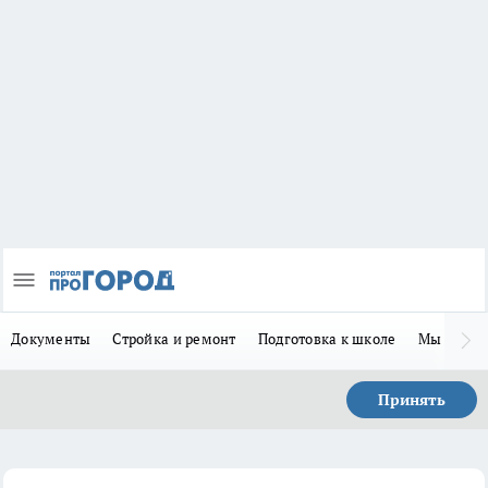
Документы
Стройка и ремонт
Подготовка к школе
Мы в MA
Принять