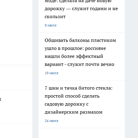
моде: сделала на даче новую
дорожку — служит годами и не
скользит
9 июля
Обшивать балконы пластиком
ушло в прошлое: россияне
нашли более эффектный
вариант - служит почти вечно
19 июля
7 шин и тачка битого стекла:
простой способ сделать
д
садовую дорожку с
дизайнерским размахом
24 июля