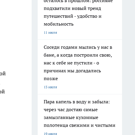
осталось в прошлом: россияне
подхватили новый тренд
путешествий - удобство и
мобильность
11 июля
Соседи годами мылись у нас в
бане, а когда построили свою,
нас к себе не пустили - о
причинах мы догадались
ной
позже
а
13 июля
ой
Пара капель в воду и забыла:
через час достаю самые
замызганные кухонные
полотенца свежими и чистыми
19 июля