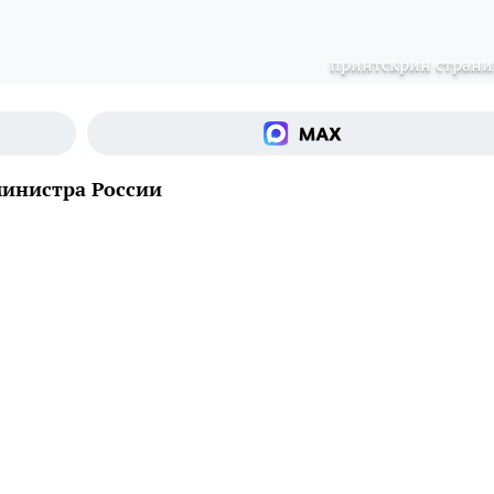
принтскрин стран
министра России