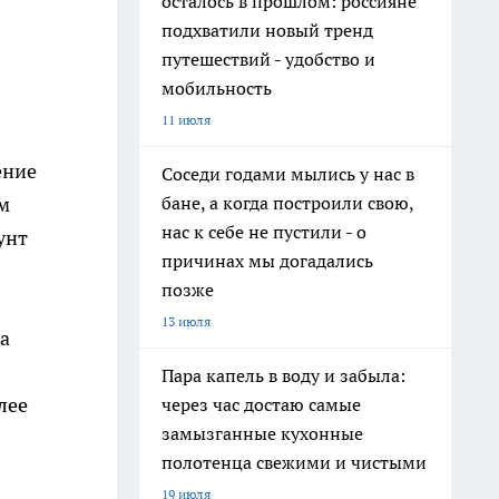
осталось в прошлом: россияне
подхватили новый тренд
путешествий - удобство и
мобильность
11 июля
ение
Соседи годами мылись у нас в
бане, а когда построили свою,
им
нас к себе не пустили - о
унт
причинах мы догадались
позже
13 июля
а
Пара капель в воду и забыла:
лее
через час достаю самые
замызганные кухонные
полотенца свежими и чистыми
19 июля