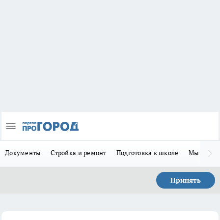
Документы
Стройка и ремонт
Подготовка к школе
Мы в MA
Принять