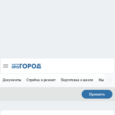
Документы
Стройка и ремонт
Подготовка к школе
Мы в MA
Принять