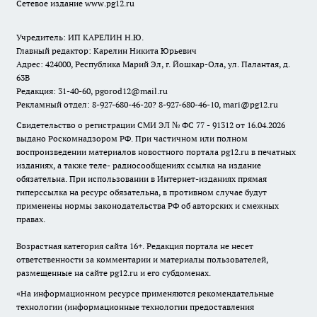
Сетевое издание www.pg12.ru
Учредитель: ИП КАРЕЛИН Н.Ю.
Главный редактор: Карелин Никита Юрьевич
Адрес: 424000, Республика Марий Эл, г. Йошкар-Ола, ул. Палантая, д.
63В
Редакция: 31-40-60, pgorod12@mail.ru
Рекламный отдел: 8-927-680-46-20? 8-927-680-46-10, mari@pg12.ru
Свидетельство о регистрации СМИ ЭЛ № ФС 77 - 91312 от 16.04.2026
выдано Роскомнадзором РФ. При частичном или полном
воспроизведении материалов новостного портала pg12.ru в печатных
изданиях, а также теле- радиосообщениях ссылка на издание
обязательна. При использовании в Интернет-изданиях прямая
гиперссылка на ресурс обязательна, в противном случае будут
применены нормы законодательства РФ об авторских и смежных
правах.
Возрастная категория сайта 16+. Редакция портала не несет
ответственности за комментарии и материалы пользователей,
размещенные на сайте pg12.ru и его субдоменах.
«На информационном ресурсе применяются рекомендательные
технологии (информационные технологии предоставления