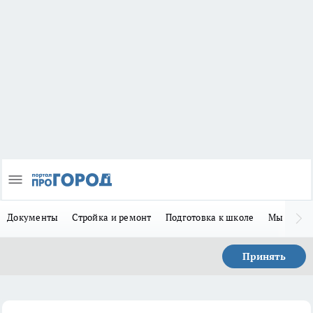
Документы
Стройка и ремонт
Подготовка к школе
Мы в MA
Принять